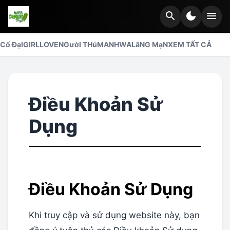
search
dark_mode
menu
Cổ ĐạI
GIRLLOVE
NGườI THú
MANHWA
LãNG MạN
XEM TẤT CẢ
Điều Khoản Sử
Dụng
Điều Khoản Sử Dụng
Khi truy cập và sử dụng website này, bạn