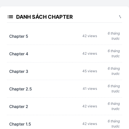
list
DANH SÁCH CHAPTER
swap_vert
6 tháng
Chapter 5
42 views
trước
6 tháng
Chapter 4
42 views
trước
6 tháng
Chapter 3
45 views
trước
6 tháng
Chapter 2.5
41 views
trước
6 tháng
Chapter 2
42 views
trước
6 tháng
Chapter 1.5
42 views
trước