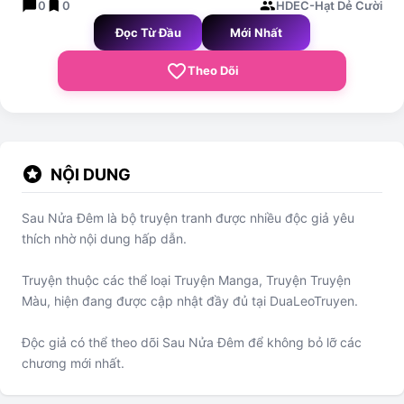
chat_bubble
bookmark
group
0
0
HDEC-Hạt Dẻ Cười
Đọc Từ Đầu
Mới Nhất
favorite_border
Theo Dõi
stars
NỘI DUNG
Sau Nửa Đêm là bộ truyện tranh được nhiều độc giả yêu
thích nhờ nội dung hấp dẫn.
Truyện thuộc các thể loại Truyện Manga, Truyện Truyện
Màu, hiện đang được cập nhật đầy đủ tại DuaLeoTruyen.
Độc giả có thể theo dõi Sau Nửa Đêm để không bỏ lỡ các
chương mới nhất.