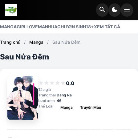
search
dark_mode
menu
MANGA
GIRLLOVE
MANHUA
CHUYểN SINH
18+
XEM TẤT CẢ
Trang chủ
/
Manga
/
Sau Nửa Đêm
Sau Nửa Đêm
0.0
star
star
star
star
star
Tác giả
Trạng thái
Đang Ra
Lượt xem
46
Thể Loại
Manga
Truyện Màu