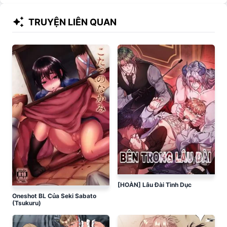
auto_awesome
TRUYỆN LIÊN QUAN
[HOÀN] Lâu Đài Tình Dục
Oneshot BL Của Seki Sabato
(Tsukuru)