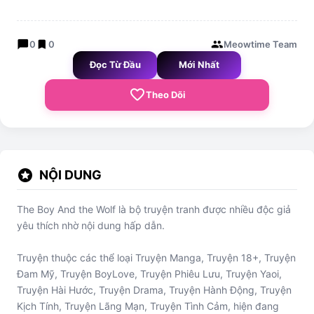
chat_bubble
bookmark
group
0
0
Meowtime Team
Đọc Từ Đầu
Mới Nhất
favorite_border
Theo Dõi
stars
NỘI DUNG
The Boy And the Wolf là bộ truyện tranh được nhiều độc giả
yêu thích nhờ nội dung hấp dẫn.
Truyện thuộc các thể loại Truyện Manga, Truyện 18+, Truyện
Đam Mỹ, Truyện BoyLove, Truyện Phiêu Lưu, Truyện Yaoi,
Truyện Hài Hước, Truyện Drama, Truyện Hành Động, Truyện
Kịch Tính, Truyện Lãng Mạn, Truyện Tình Cảm, hiện đang