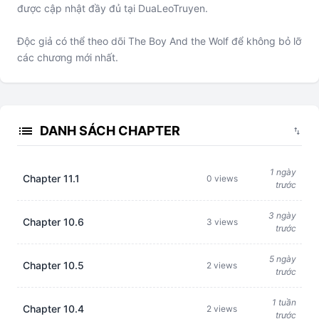
được cập nhật đầy đủ tại DuaLeoTruyen.
Độc giả có thể theo dõi The Boy And the Wolf để không bỏ lỡ
các chương mới nhất.
list
DANH SÁCH CHAPTER
swap_vert
1 ngày
Chapter 11.1
0 views
trước
3 ngày
Chapter 10.6
3 views
trước
5 ngày
Chapter 10.5
2 views
trước
1 tuần
Chapter 10.4
2 views
trước