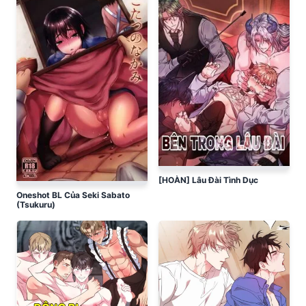
[HOÀN] Lâu Đài Tình Dục
Oneshot BL Của Seki Sabato
(Tsukuru)