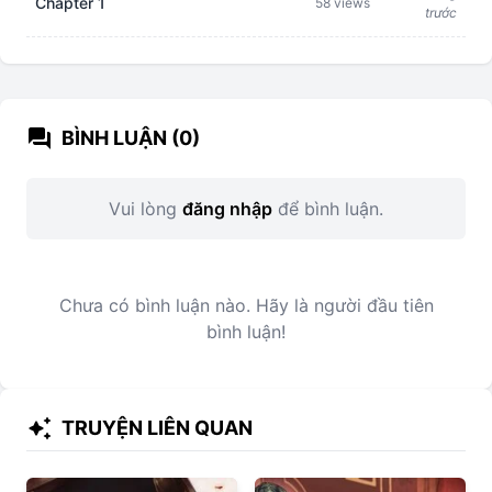
Chapter 1
58 views
trước
forum
BÌNH LUẬN (0)
Vui lòng
đăng nhập
để bình luận.
Chưa có bình luận nào. Hãy là người đầu tiên
bình luận!
auto_awesome
TRUYỆN LIÊN QUAN